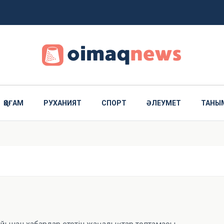
ғызбай сақтап қалды
тпақ болғандар ұсталды
ҚОҒАМ
РУХАНИЯТ
СПОРТ
ӘЛЕУМЕТ
ТАНЫ