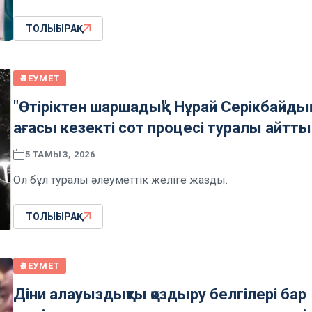
ТОЛЫҒЫРАҚ
ӘЛЕУМЕТ
"Өтіріктен шаршадық": Нұрай Серікбайды
ағасы кезекті сот процесі туралы айтты
5 ТАМЫЗ, 2026
Ол бұл туралы әлеуметтік желіге жазды.
ТОЛЫҒЫРАҚ
ӘЛЕУМЕТ
Діни алауыздықты қоздыру белгілері бар