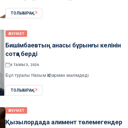
ТОЛЫҒЫРАҚ
ӘЛЕУМЕТ
Бишімбаевтың анасы бұрынғы келінін
сотқа берді
6 ТАМЫЗ, 2026
Бұл туралы Назым Қаһарман мәлімдеді.
ТОЛЫҒЫРАҚ
ӘЛЕУМЕТ
Қызылордада алимент төлемегендер