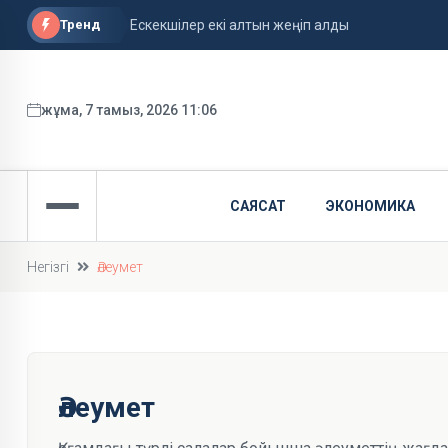
Тренд
Теміртаулықтар аулада 35 жыл тұрған танкті бұз
Канье Уэсттің (Ye) концертіне жалған билет са
жұма, 7 тамыз, 2026 11:06
САЯСАТ
ЭКОНОМИКА
Негізгі
Әлеумет
Әлеумет