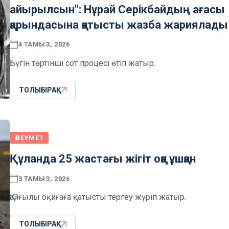
айырылсын": Нұрай Серікбайдың ағасы
қарындасына қатысты жазба жариялады
4 ТАМЫЗ, 2026
Бүгін төртінші сот процесі өтіп жатыр.
ТОЛЫҒЫРАҚ
ӘЛЕУМЕТ
Құланда 25 жастағы жігіт оққа ұшқан
3 ТАМЫЗ, 2026
Қайғылы оқиғаға қатысты тергеу жүріп жатыр.
ТОЛЫҒЫРАҚ