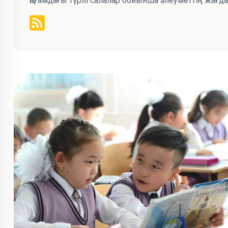
Қоғамдағы түрлі салалар бойынша әлеуметтің жағд