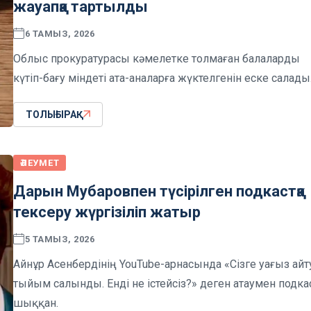
жауапқа тартылды
6 ТАМЫЗ, 2026
Облыс прокуратурасы кәмелетке толмаған балаларды
күтіп-бағу міндеті ата-аналарға жүктелгенін еске салады
ТОЛЫҒЫРАҚ
ӘЛЕУМЕТ
Дарын Мубаровпен түсірілген подкастқа
тексеру жүргізіліп жатыр
5 ТАМЫЗ, 2026
Айнұр Асенбердінің YouTube-арнасында «Сізге уағыз айт
тыйым салынды. Енді не істейсіз?» деген атаумен подка
шыққан.