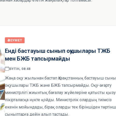
айынан хабардар ететін жаңалықтар топтамасы.
ӘЛЕУМЕТ
Енді бастауыш сынып оқушылары ТЖБ
мен БЖБ тапсырмайды
БҮГІН, 08:48
Жаңа оқу жылынан бастап Қазақстанның бастауыш сын
оқушылары ТЖБ және БЖБ тапсырмайды. Оқу-ағарту
министрлігі жиынтық бағалау жүйелеріне қатысты қызу
пікірталасқа нүкте қойды. Министрлік олардың тиімсіз
екенін мойындады, бірақ оларды тек біріншіден төртінш
сыныптарға дейін алып тастады.