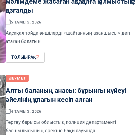
мәлімдеме жасаған ақсақалға қылмыстық і
қозғалды
5 ТАМЫЗ, 2026
Ақсақал тойда әншілерді «шайтанның азаншысы» деп
атаған болатын.
ТОЛЫҒЫРАҚ
ӘЛЕУМЕТ
Алты баланың анасы: бұрынғы күйеуі
әйелінің құлағын кесіп алған
4 ТАМЫЗ, 2026
Тергеу барысы облыстық полиция департаменті
басшылығының ерекше бақылауында.