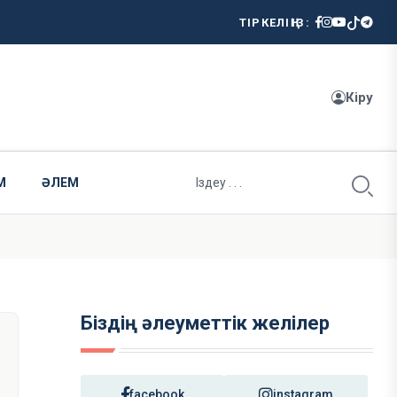
ТІРКЕЛІҢІЗ:
Кіру
М
ӘЛЕМ
Біздің әлеуметтік желілер
facebook
instagram