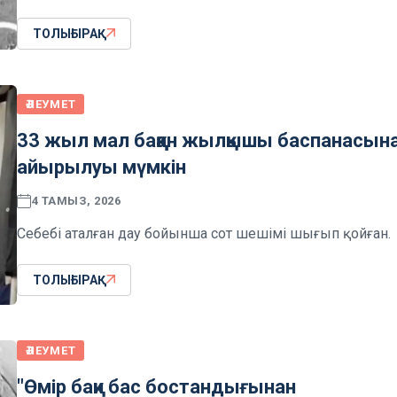
ТОЛЫҒЫРАҚ
ӘЛЕУМЕТ
33 жыл мал баққан жылқышы баспанасын
айырылуы мүмкін
4 ТАМЫЗ, 2026
Себебі аталған дау бойынша сот шешімі шығып қойған.
ТОЛЫҒЫРАҚ
ӘЛЕУМЕТ
"Өмір бақи бас бостандығынан