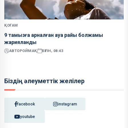
ҚОҒАМ
9 тамызға арналған ауа райы болжамы
жарияланды
АВТОР
ОЙМАҚ
БҮГІН, 08:43
Біздің әлеуметтік желілер
facebook
instagram
youtube