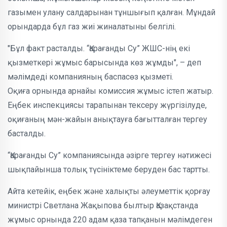
газымен улану салдарынан тұншығып қалған. Мұндай
орындарда бұл газ жиі жиналатыны белгілі.
"Бұл факт расталды. “Қарағанды Су” ЖШС-нің екі
қызметкері жұмыс барысында көз жұмды", – деп
мәлімдеді компанияның баспасөз қызметі.
Оқиға орнында арнайы комиссия жұмыс істеп жатыр.
Еңбек инспекциясы тарапынан тексеру жүргізілуде,
оқиғаның мән-жайын анықтауға бағытталған тергеу
басталды.
“Қарағанды Су” компаниясында әзірге тергеу нәтижесі
шықпайынша толық түсініктеме беруден бас тартты.
Айта кетейік, еңбек және халықты әлеуметтік қорғау
министрі Светлана Жақыпова былтыр Қазақстанда
жұмыс орнында 220 адам қаза тапқанын мәлімдеген