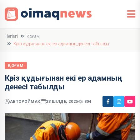
Негізгі
Қоғам
Кәріз құдығынан екі ер адамның денесі табылды
ҚОҒАМ
Кәріз құдығынан екі ер адамның
денесі табылды
АВТОР
ОЙМАҚ
23 ШІЛДЕ, 2025
804