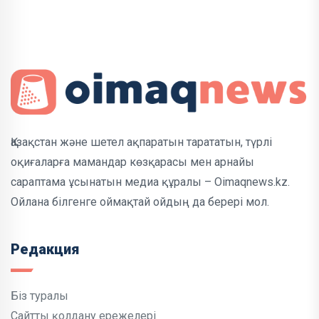
Қазақстан және шетел ақпаратын тарататын, түрлі
оқиғаларға мамандар көзқарасы мен арнайы
сараптама ұсынатын медиа құралы – Oimaqnews.kz.
Ойлана білгенге оймақтай ойдың да берері мол.
Редакция
Біз туралы
Сайтты қолдану ережелері