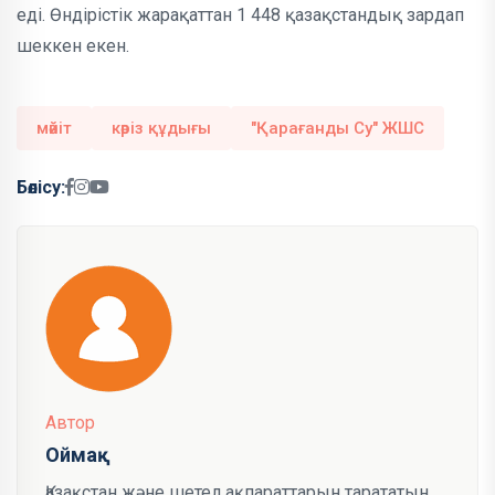
еді. Өндірістік жарақаттан 1 448 қазақстандық зардап
шеккен екен.
мәйіт
кәріз құдығы
"Қарағанды Су" ЖШС
Бөлісу:
Автор
Оймақ
Қазақстан және шетел ақпараттарын тарататын,