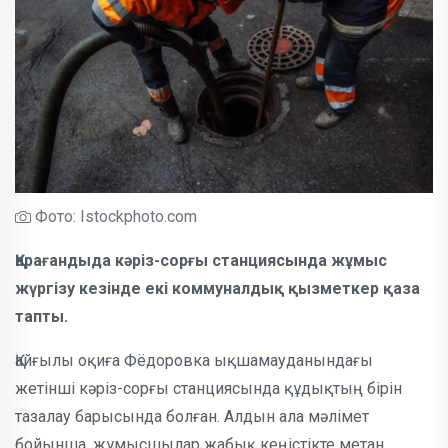
Фото: Іstockphoto.com
Қарағандыда кәріз-сорғы станциясында жұмыс
жүргізу кезінде екі коммуналдық қызметкер қаза
тапты.
Қайғылы оқиға Фёдоровка ықшамауданындағы
жетінші кәріз-сорғы станциясында құдықтың бірін
тазалау барысында болған. Алдын ала мәлімет
бойынша, жұмысшылар жабық кеңістікте метан