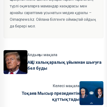
түрлі оқиғаларға мамандар көзқарасы мен
арнайы сараптама ұсынатын медиа құралы –
Oimaqnews.kz. Ойлана білгенге оймақтай ойдың
да берері мол.
Алдыңғы мақала
АҚШ халықаралық ұйымнан шығуға
бел буды
Келесі мақала
Тоқаев Мысыр президентін
құттықтады