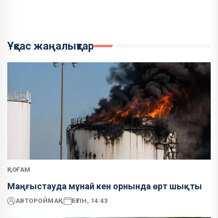
Ұқсас жаңалықтар
ҚОҒАМ
Маңғыстауда мұнай кен орнында өрт шықты
АВТОР
ОЙМАҚ
БҮГІН, 14:43