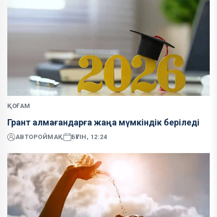
ҚОҒАМ
Грант алмағандарға жаңа мүмкіндік беріледі
АВТОР
ОЙМАҚ
БҮГІН, 12:24