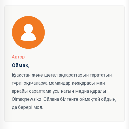
Автор
Оймақ
Қазақстан және шетел ақпараттарын тарататын,
түрлі оқиғаларға мамандар көзқарасы мен
арнайы сараптама ұсынатын медиа құралы –
Oimaqnews.kz. Ойлана білгенге оймақтай ойдың
да берері мол.