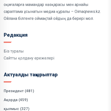
оқиғаларға мамандар көзқарасы мен арнайы
сараптама ұсынатын медиа құралы – Oimaqnews.kz.
Ойлана білгенге оймақтай ойдың да берері мол.
Редакция
Біз туралы
Сайтты қолдану ережелері
Актуалды тақырыптар
Президент (481)
Ақорда (459)
қылмыс (327)