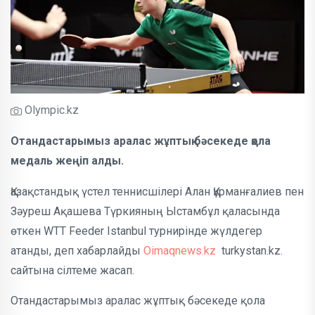
Оlympic.kz
Отандастарымыз аралас жұптық бәсекеде қола
медаль жеңіп алды.
Қазақстандық үстел теннисшілері Алан Құрманғалиев пен
Зәуреш Ақашева Түркияның Ыстамбұл қаласында
өткен WTT Feeder Istanbul турнирінде жүлдегер
атанды, деп хабарлайды
Oimaqnews.kz
turkystan.kz.
сайтына сілтеме жасап.
Отандастарымыз аралас жұптық бәсекеде қола