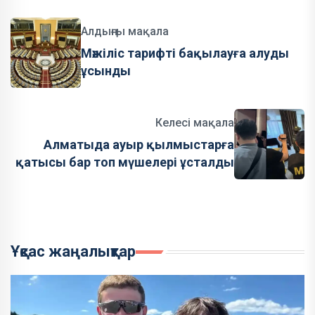
Алдыңғы мақала
Мәжіліс тарифті бақылауға алуды
ұсынды
Келесі мақала
Алматыда ауыр қылмыстарға
қатысы бар топ мүшелері ұсталды
Ұқсас жаңалықтар