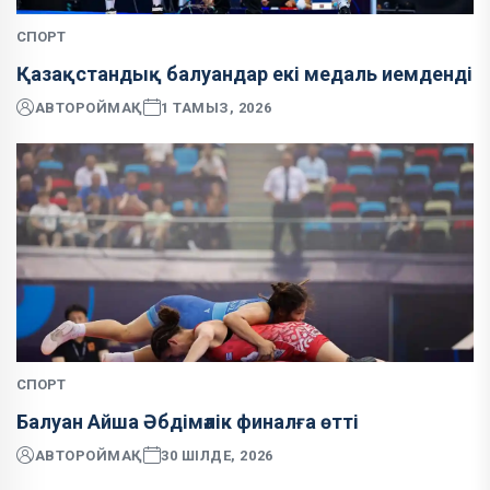
СПОРТ
Қазақстандық балуандар екі медаль иемденді
АВТОР
ОЙМАҚ
1 ТАМЫЗ, 2026
СПОРТ
Балуан Айша Әбдімәлік финалға өтті
АВТОР
ОЙМАҚ
30 ШІЛДЕ, 2026