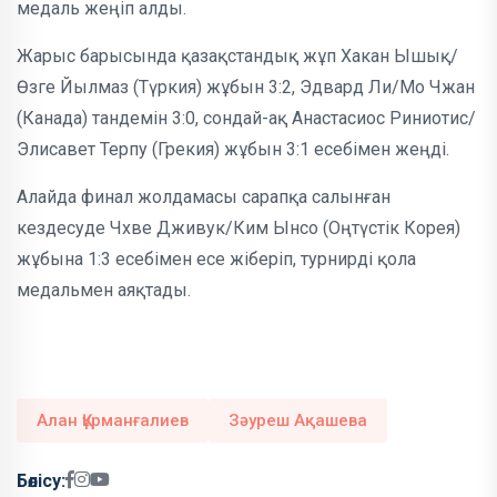
медаль жеңіп алды.
Жарыс барысында қазақстандық жұп Хакан Ышық/
Өзге Йылмаз (Түркия) жұбын 3:2, Эдвард Ли/Мо Чжан
(Канада) тандемін 3:0, сондай-ақ Анастасиос Риниотис/
Элисавет Терпу (Грекия) жұбын 3:1 есебімен жеңді.
Алайда финал жолдамасы сарапқа салынған
кездесуде Чхве Дживук/Ким Ынсо (Оңтүстік Корея)
жұбына 1:3 есебімен есе жіберіп, турнирді қола
медальмен аяқтады.
Алан Құрманғалиев
Зәуреш Ақашева
Бөлісу: