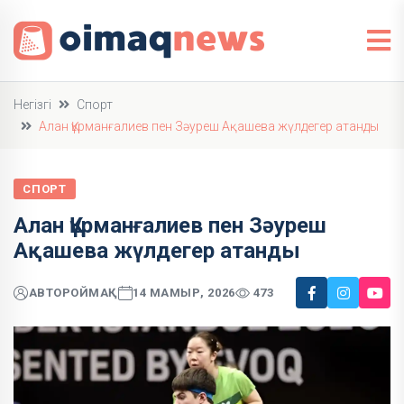
Негізгі
Спорт
Алан Құрманғалиев пен Зәуреш Ақашева жүлдегер атанды
СПОРТ
Алан Құрманғалиев пен Зәуреш
Ақашева жүлдегер атанды
АВТОР
ОЙМАҚ
14 МАМЫР, 2026
473