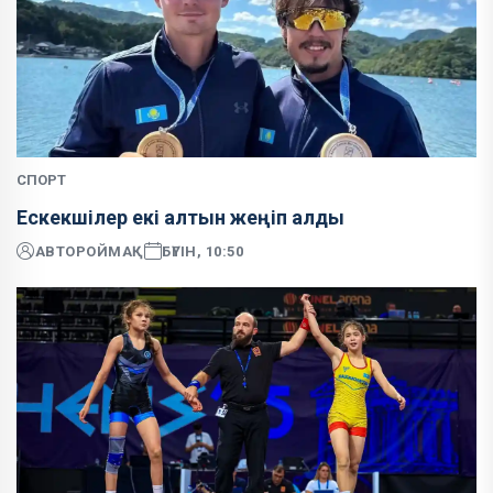
СПОРТ
Ескекшілер екі алтын жеңіп алды
АВТОР
ОЙМАҚ
БҮГІН, 10:50